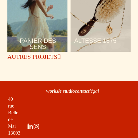
PANIER DES
ALTESSE 1875
SENS
AUTRES PROJETS
works
le studio
contact
légal
40
rue
Belle
de
Mai
13003