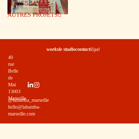
BLISSIM
AUTRES PROJETS
works
le studio
contact
légal
40
rue
Belle
de
Mai
13003
Marseille
@labamba_marseille
hello@labamba-
marseille.com